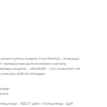
лагает купить модель Стул RAFAEL, Антрацит
нет прекрасным дополнением комнаты
азмеры модели – 48х43х89 – что позволяет ей
р комнаты любой площади.
велюр
аталл
столешницы - ЛДСП Цвет столешницы - Дуб