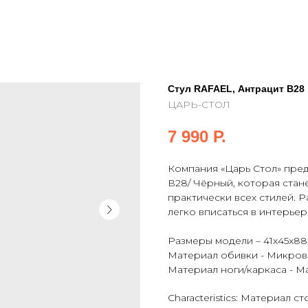
Стул RAFAEL, Антрацит В28
ЦАРЬ-СТОЛ
7 990
Р.
Компания «Царь Стол» пред
В28/ Чёрный, которая ста
практически всех стилей. Р
легко вписаться в интерье
Размеры модели – 41х45х88
Материал обивки - Микро
Материал ноги/каркаса - М
Characteristics: Материал 