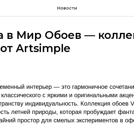
Новости
а в Мир Обоев — колл
 от Artsimple
еменный интерьер — это гармоничное сочетан
 классического с яркими и оригинальными акце
ранству индивидуальность. Коллекция обоев Va
ость летней природы, которая пробуждает фант
райний простор для смелых экспериментов в о