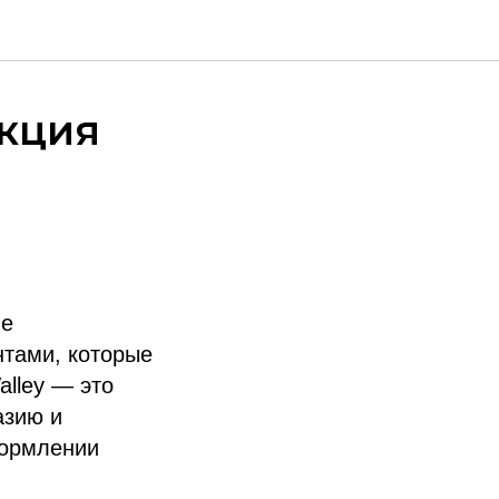
екция
ие
нтами, которые
lley — это
азию и
формлении