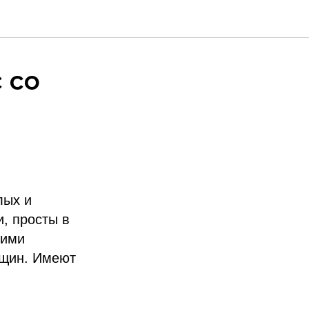
 со
лых и
, просты в
щими
ещин. Имеют