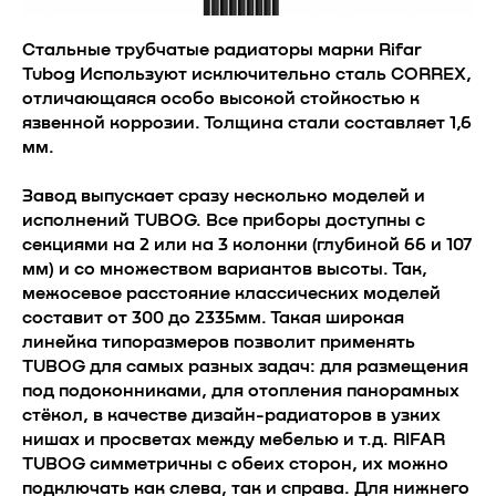
Стальные трубчатые радиаторы марки Rifar
Tubog Используют исключительно сталь CORREX,
отличающаяся особо высокой стойкостью к
язвенной коррозии. Толщина стали составляет 1,6
мм.
Завод выпускает сразу несколько моделей и
исполнений TUBOG. Все приборы доступны с
секциями на 2 или на 3 колонки (глубиной 66 и 107
мм) и со множеством вариантов высоты. Так,
межосевое расстояние классических моделей
составит от 300 до 2335мм. Такая широкая
линейка типоразмеров позволит применять
TUBOG для самых разных задач: для размещения
под подоконниками, для отопления панорамных
стёкол, в качестве дизайн-радиаторов в узких
нишах и просветах между мебелью и т.д. RIFAR
TUBOG симметричны с обеих сторон, их можно
подключать как слева, так и справа. Для нижнего